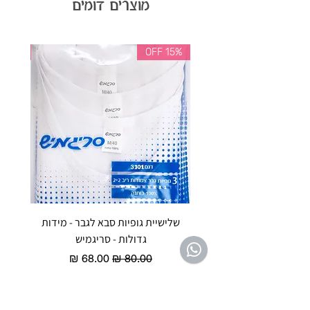
מוצרים דומים
35% OFF
15% OFF
שלישיית גופיות סבא לגבר - מידות
reeze P
גדולות - סריגמיש
EX - טריומף חזיית ספורט מרופדת
מחיר רגיל
מחיר מבצע