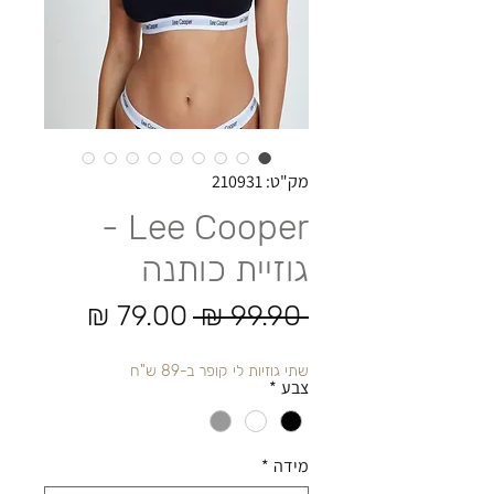
מק"ט: 210931
Lee Cooper -
גוזיית כותנה
מחיר רגיל
מחיר מב
 ‏99.90 ‏₪ 
שתי גוזיות לי קופר ב-89 ש"ח
צבע
*
מידה
*