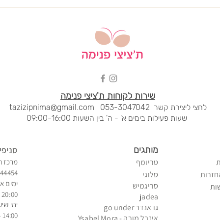
שירות לקוחות ת'ציצי פנימה
לחצי ליציר
ת קשר
053-3047042
tazizipnima@gmail.com
שעות פעילות בימים א' - ה' בין השעות 09:00-16:00
מותגים
סני
פי
טריומף
מרכז ח
344454
חזרות
סלוגי
ימים א'
סריגמיש
ות
20:00 - 09:00
jadea
ימי שיש
גו אנדר go under
14:00 - 09:00
איזב
ל מורה - Ysabel Mora