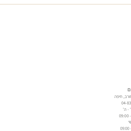
ם
ורב, חיפה
04-8
 - ה'
י