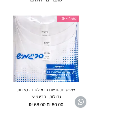
35% OFF
15% OFF
שלישיית גופיות סבא לגבר - מידות
reeze P
גדולות - סריגמיש
EX - טריומף חזיית ספורט מרופדת
מחיר רגיל
מחיר מבצע