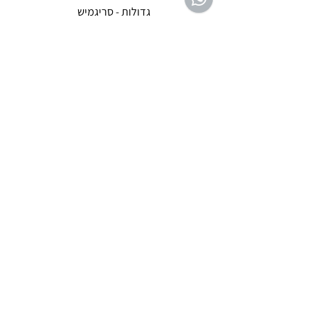
גדולות - סריגמיש
EX - טריומף חזיית ספורט מרופדת
מחיר רגיל
מחיר מבצע
שירות לקוחות ת'ציצי פנימה
לחצי ליציר
ת קשר
053-3047042
tazizipnima@gmail.com
שעות פעילות בימים א' - ה' בין השעות 09:00-
16:00
סני
פים