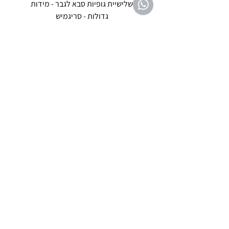
שלישיית גופיות סבא לגבר - מידות
reeze P
גדולות - סריגמיש
EX - טריומף חזיית ספורט מרופדת
מחיר רגיל
מחיר מבצע
שירות לקוחות ת'ציצי פנימה
לחצי ליציר
ת קשר
053-3047042
tazizipnima@gmail.com
שעות פעילות בימים א' - ה' בין השעות 09:00-
16:00