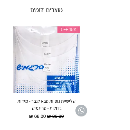
מוצרים דומים
35% OFF
15% OFF
שלישיית גופיות סבא לגבר - מידות
reeze P
גדולות - סריגמיש
EX - טריומף חזיית ספורט מרופדת
מחיר רגיל
מחיר מבצע