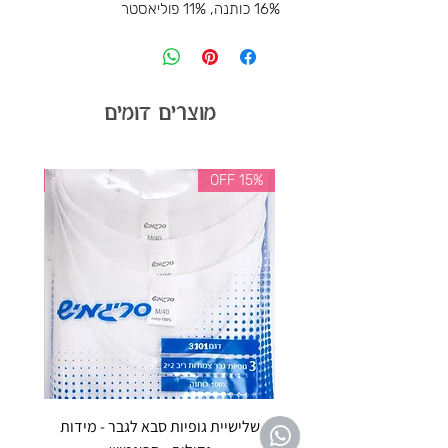
16% כותנה, 11% פוליאסטר
מוצרים דומים
35% OFF
15% OFF
שלישיית גופיות סבא לגבר - מידות
reeze P