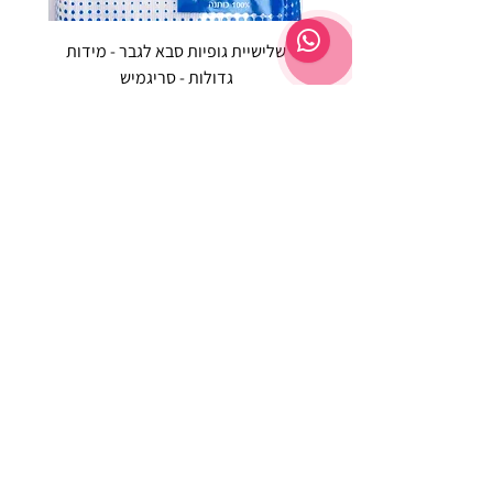
שלישיית גופיות סבא לגבר - מידות
reeze P
גדולות - סריגמיש
EX - טריומף חזיית ספורט מרופדת
מחיר רגיל
מחיר מבצע
שירות לקוחות ת'ציצי פנימה
לחצי ליציר
ת קשר
053-3047042
tazizipnima@gmail.com
שעות פעילות בימים א' - ה' בין השעות 09:00-
16:00