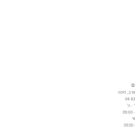
ם
ורב, חיפה
04-8
 - ה'
י