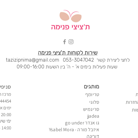
שירות לקוחות ת'ציצי פנימה
לחצי ליציר
ת קשר
053-3047042
tazizipnima@gmail.com
שעות פעילות בימים א' - ה' בין השעות 09:00-16:00
מותגים
סני
פי
טריומף
מרכז ח
344454
חזרות
סלוגי
ימים א'
סריגמיש
ות
20:00 - 09:00
jadea
ימי שיש
גו אנדר go under
14:00 - 09:00
איזב
ל מורה - Ysabel Mora
דורינה