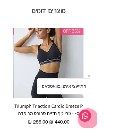
מוצרים דומים
35% OFF
35% OFF
התייעצי איתנו בוואטסאפ
Triumph Triaction Cardio Breeze P
EX - טריומף חזיית ספורט מרופדת
ר
מחיר רגיל
מחיר מבצע