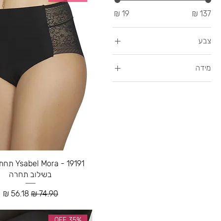
צבע
מידה
36
38
40
42
44
46
Mora - 19191
48
בשילוב תחרה
50
מחיר רגיל
מחיר מבצ
52
54
35% OFF