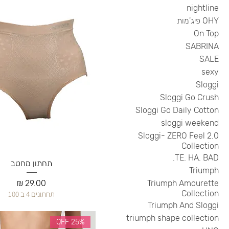
nightline
OHY פיג'מות
On Top
SABRINA
SALE
sexy
Sloggi
Sloggi Go Crush
Sloggi Go Daily Cotton
sloggi weekend
Sloggi- ZERO Feel 2.0
Collection
TE. HA. BAD.
תחתון מחטב
Triumph
מחיר
Triumph Amourette
Collection
תחתונים 4 ב 100
Triumph And Sloggi
triumph shape collection
25% OFF