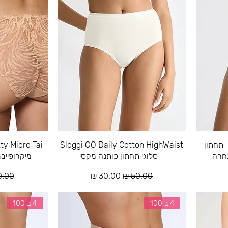
Triumph Amourette - תחתון
Sloggi GO Daily Cotton HighWaist
תחרה
- סלוגי תחתון כותנה מקסי
מיקרופייב
צע
מחיר רגיל
מחיר מבצע
מחיר 
4 ב 100
4 ב 100