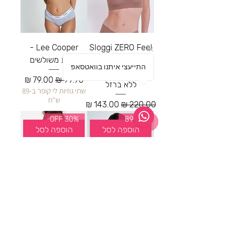
Lee Cooper -
Sloggi ZERO Feel
2.0 Bralette -
גוזיית משולשים
התייעצי איתנו בוואטסאפ
גוזיית ברלט סלוגי
מחיר רגיל
מחיר מבצע
ללא ברזל
שתי גוזיות לי קופר ב-89
ש"ח
מחיר רגיל
מחיר מבצע
2 ב 89
30% OFF
הוספה לסל
הוספה לסל
Lee Cooper -
חזיית כותנה - On
גוזיית כותנה
top