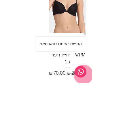
Triumph Body
התייעצי איתנו בוואטסאפ
Make Up Blossom
WPM - חזיית ריפוד
קל
מחיר רגיל
מחיר מבצע