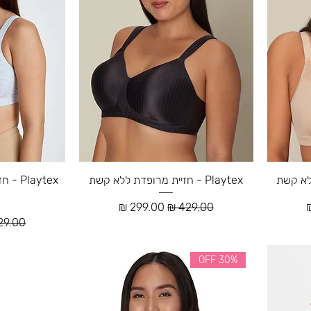
Playtex - חזיית מרופדת ללא קשת
laytex
ע
מחיר רגיל
מחיר מבצע
מחיר ר
30% OFF