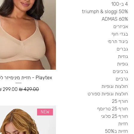
4 ב-100
50% triumph & sloggi
60% ADMAS
אביזרים
בגדי חוף
ביגוד תרמי
גברים
גוזיות
גופיות
גרביונים
Playtex - חזיית מינימייזר ללא קשת
גרביים
חולצות וגופיות
מחיר רגיל
מחיר מבצ
חולצות וגופיות ספורט
חורף 25
חורף 25 טריומף
NEW
חורף 25 סלוגי
חזיות
חזיות ב50%