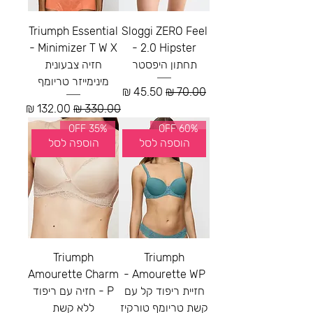
Triumph Essential
Sloggi ZERO Feel
Minimizer T W X -
2.0 Hipster -
תחתון היפסטר
חזיה צבעונית
מינימייזר טריומף
מחיר רגיל
מחיר מבצע
מחיר רגיל
מחיר מבצע
35% OFF
60% OFF
הוספה לסל
הוספה לסל
Triumph
Triumph
Amourette Charm
Amourette WP -
חזיית ריפוד קל עם
P - חזיה עם ריפוד
קשת טריומף טורקיז
ללא קשת