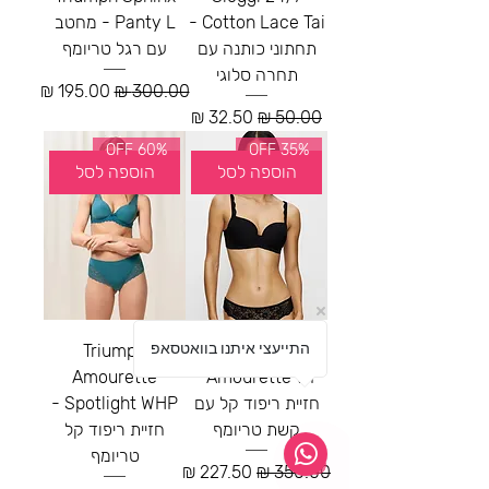
Cotton Lace Tai -
Panty L - מחטב
תחתוני כותנה עם
עם רגל טריומף
תחרה סלוגי
מחיר רגיל
מחיר מבצע
מחיר רגיל
מחיר מבצע
60% OFF
35% OFF
הוספה לסל
הוספה לסל
התייעצי איתנו בוואטסאפ
Triumph
Triumph
Amourette
Amourette WP -
חזיית ריפוד קל עם
Spotlight WHP -
קשת טריומף
חזיית ריפוד קל
טריומף
מחיר רגיל
מחיר מבצע