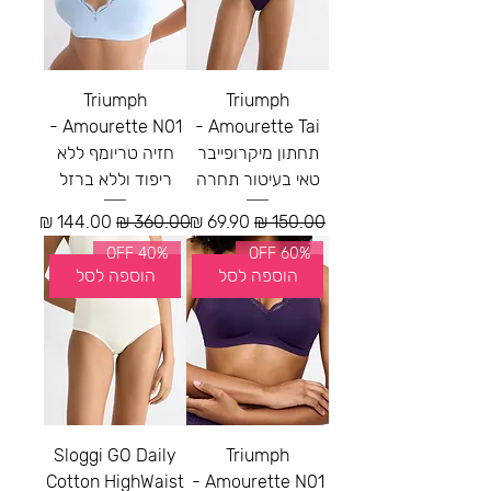
Triumph
Triumph
Amourette N01 -
Amourette Tai -
תחתון מיקרופייבר
חזיה טריומף ללא
טאי בעיטור תחרה
ריפוד וללא ברזל
מחיר רגיל
מחיר מבצע
מחיר רגיל
מחיר מבצע
40% OFF
60% OFF
הוספה לסל
הוספה לסל
Sloggi GO Daily
Triumph
Cotton HighWaist
Amourette N01 -