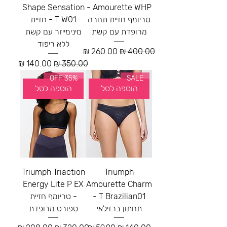
Shape Sensation
Amourette WHP -
טריומף חזיית תחרה
T W01 - חזיית
מרופדת עם קשת
מינימייזר עם קשת
ללא ריפוד
מחיר רגיל
מחיר מבצע
מחיר רגיל
מחיר מבצע
35% OFF
SALE
הוספה לסל
הוספה לסל
Triumph Triaction
Triumph
Energy Lite P EX
Amourette Charm
T Brazilian01 -
- טריומף חזיית
תחתון ברזילאי
ספורט מרופדת